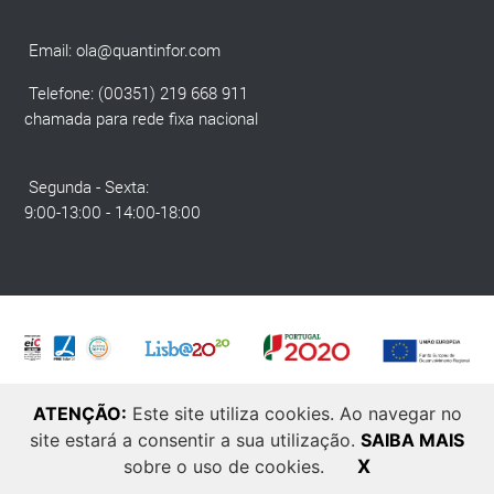
Email:
ola@quantinfor.com
Telefone: (00351) 219 668 911
chamada para rede fixa nacional
Segunda - Sexta:
9:00-13:00 - 14:00-18:00
ATENÇÃO:
Este site utiliza cookies. Ao navegar no
site estará a consentir a sua utilização.
SAIBA MAIS
© 2025 Quantinfor. Todos os direitos reservados. Developed by
Laranja
sobre o uso de cookies.
X
Zen
.