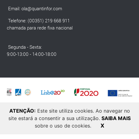
Email:
ola@quantinfor.com
Telefone: (00351) 219 668 911
chamada para rede fixa nacional
Segunda - Sexta:
9:00-13:00 - 14:00-18:00
ATENÇÃO:
Este site utiliza cookies. Ao navegar no
site estará a consentir a sua utilização.
SAIBA MAIS
© 2025 Quantinfor. Todos os direitos reservados. Developed by
Laranja
sobre o uso de cookies.
X
Zen
.