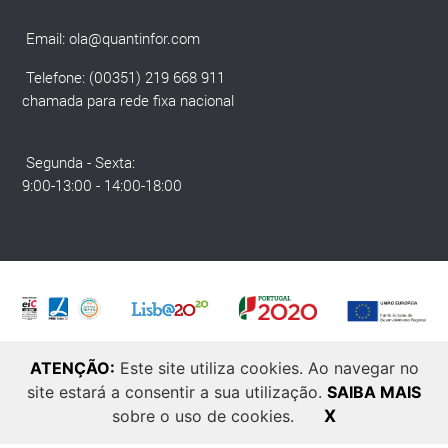
Email:
ola@quantinfor.com
Telefone: (00351) 219 668 911
chamada para rede fixa nacional
Segunda - Sexta:
9:00-13:00 - 14:00-18:00
ATENÇÃO:
Este site utiliza cookies. Ao navegar no
site estará a consentir a sua utilização.
SAIBA MAIS
© 2025 Quantinfor. Todos os direitos reservados. Developed by
Laranja
sobre o uso de cookies.
X
Zen
.