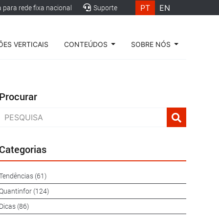
PT
EN
para rede fixa nacional
Suporte
ES VERTICAIS
CONTEÚDOS
SOBRE NÓS
Procurar
Categorias
Tendências (61)
Quantinfor (124)
Dicas (86)