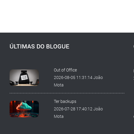
ÚLTIMAS DO BLOGUE
Out of Office
2026-08-05 11:31:14 João
Mota
Ter backups
2026-07-28 17:40:12 João
Mota