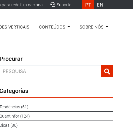
PT
EN
para rede fixa nacional
Suporte
ES VERTICAIS
CONTEÚDOS
SOBRE NÓS
Procurar
Categorias
Tendências (61)
Quantinfor (124)
Dicas (86)