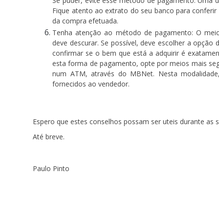
Se puder, evite esse método de pagamento. Uma das 
Fique atento ao extrato do seu banco para conferir
da compra efetuada.
Tenha atenção ao método de pagamento:
O meio
deve descurar. Se possível, deve escolher a opção 
confirmar se o bem que está a adquirir é exatamen
esta forma de pagamento, opte por meios mais seg
num ATM, através do MBNet. Nesta modalidade,
fornecidos ao vendedor.
Espero que estes conselhos possam ser uteis durante as 
Até breve.
Paulo Pinto