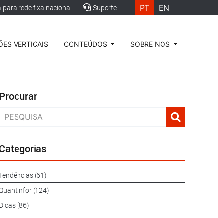
PT
EN
para rede fixa nacional
Suporte
ES VERTICAIS
CONTEÚDOS
SOBRE NÓS
Procurar
Categorias
Tendências (61)
Quantinfor (124)
Dicas (86)