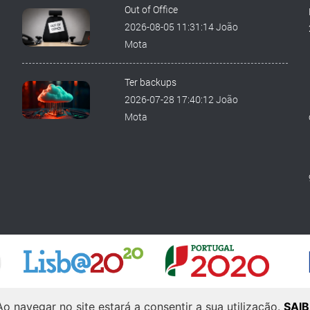
Out of Office
2026-08-05 11:31:14 João
Mota
Ter backups
2026-07-28 17:40:12 João
Mota
d by
Laranja Zen
.
 Ao navegar no site estará a consentir a sua utilização.
SAI