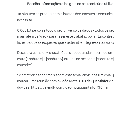
Recolha informações e insights no seu conteúdo utiliza
Já não tem de procurar em pilhas de documentos e comunica
necessita.
O Copilot percorre todo o seu universo de dados - todos os se
mais, além da Web - para fazer este trabalho por si. Encontre
ficheiros que se esqueceu que existiam), e integre-se nas apli
Descubra como o Microsoft Copilot pode ajudar inserindo um 
entre [produto x] e [produto y]' ou 'Ensine-me sobre [conceit
entender'.
Se pretender saber mais sobre este tema, envie-nos um email
marcar uma reunião com o
João Mota, CTO da Quantinfor
e t
dúvidas:
https://calendly.com/joaomotaquantinfor/30min