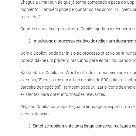
Chegue a uma reunião que já tenha começado e peça ao Copil
momento". Também pode perguntar coisas como "Fui mencion
[x projeto]?".
Quando está a ficar para trás, o Copilot ajuda-o a recuperar 
Impulsione o processo criativo de redigir um document
Com o Copilot, pode dar início ao processo criativo para nu
Copilot dá-lhe um primeiro rascunho para editar, poupando hor
Basta abrir o Copilot no Word e introduzir uma mensagem que
exemplo, "Escreva-me um artigo de blog de 800 palavras sobre
parceiro de negócios]". Também pode utilizar o ícone de anex
existentes para obter informações relevantes.
Peça ao Copilot para aperfeiçoar a linguagem, expandir ou red
inconsistências.
Sintetize rapidamente uma longa conversa realizada no