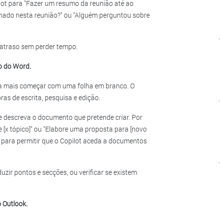
ot para "Fazer um resumo da reunião até ao
ado nesta reunião?" ou "Alguém perguntou sobre
o atraso sem perder tempo.
o do Word.
nca mais começar com uma folha em branco. O
as de escrita, pesquisa e edição.
 descreva o documento que pretende criar. Por
 [x tópico]" ou "Elabore uma proposta para [novo
o para permitir que o Copilot aceda a documentos
uzir pontos e secções, ou verificar se existem
 Outlook.