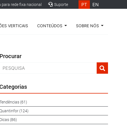
PT
EN
para rede fixa nacional
Suporte
ES VERTICAIS
CONTEÚDOS
SOBRE NÓS
Procurar
Categorias
Tendências (61)
Quantinfor (124)
Dicas (86)