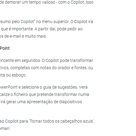
de demorar um tempo valioso - com o Copilot, isso
esumo pelo Copilot" no menu superior. O Copilot irá
que é importante. A partir daí, pode pedir ao
s de e-mail e muito mais.
Point
ncente em segundos. O Copilot pode transformar
ivos, completas com notas do orador e fontes, ou
nta ou esboço.
werPoint e selecione o guia de sugestões. Verá
 localize o ficheiro que pretende transformar numa
t irá gerar uma apresentação de diapositivos
ao Copilot para 'Tornar todos os cabeçalhos azuis',
oman'.