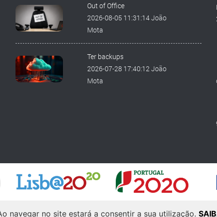
Out of Office
2026-08-05 11:31:14 João
Mota
Ter backups
2026-07-28 17:40:12 João
Mota
d by
Laranja Zen
.
 Ao navegar no site estará a consentir a sua utilização.
SAI