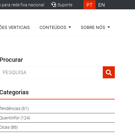
PT
EN
para rede fixa nacional
Suporte
ES VERTICAIS
CONTEÚDOS
SOBRE NÓS
Procurar
Categorias
Tendências (61)
Quantinfor (124)
Dicas (86)