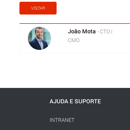
VOLTAR
João Mota
- CTO |
CMO
AJUDA E SUPORTE
INTRANET