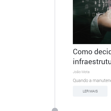
Como decidi
infraestrut
João Mota
Quando a manutençã
LER MAIS