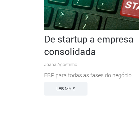
De startup a empresa
consolidada
Joana Agostinho
ERP para todas as fases do negócio
LER MAIS