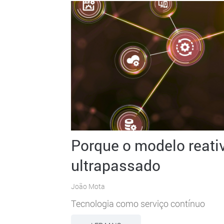
Porque o modelo reati
ultrapassado
João Mota
Tecnologia como serviço contínuo