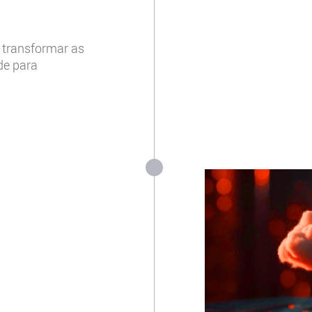
 transformar as
de para